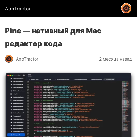
AppTractor
Pine — нативный для Mac
редактор кода
AppTractor
2 месяца назад