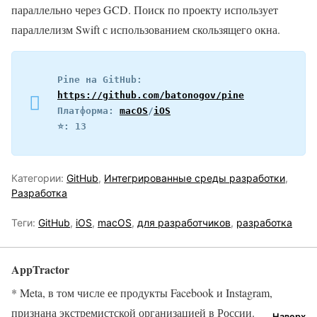
параллельно через GCD. Поиск по проекту использует
параллелизм Swift с использованием скользящего окна.
Pine на GitHub: 
https://github.com/batonogov/pine
Платформа: 
macOS
/
iOS
⭐️: 13
Категории:
GitHub
,
Интегрированные среды разработки
,
Разработка
Теги:
GitHub
,
iOS
,
macOS
,
для разработчиков
,
разработка
AppTractor
* Meta, в том числе ее продукты Facebook и Instagram,
признана экстремистской организацией в России.
Наверх