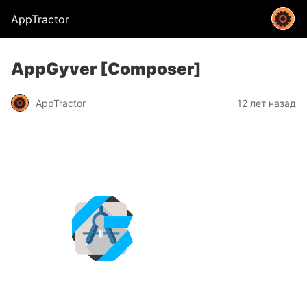
AppTractor
AppGyver [Composer]
AppTractor
12 лет назад