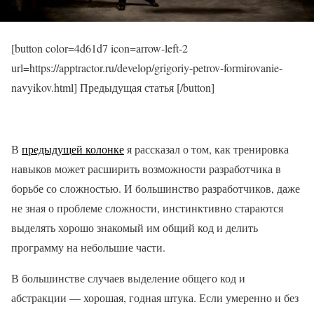
[button color=4d61d7 icon=arrow-left-2
url=https://apptractor.ru/develop/grigoriy-petrov-formirovanie-
navyikov.html] Предыдущая статья [/button]
В
предыдущей колонке
я рассказал о том, как тренировка
навыков может расширить возможности разработчика в
борьбе со сложностью. И большинство разработчиков, даже
не зная о проблеме сложности, инстинктивно стараются
выделять хорошо знакомый им общий код и делить
программу на небольшие части.
В большинстве случаев выделение общего код и
абстракции — хорошая, годная штука. Если умеренно и без