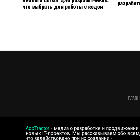
разработ
что выбрать для работы с кодом
ГЛАВН
AppTractor
- медиа о разработке и продвижении
новых IT-проектов. Мы рассказываем обо всем
что задействовано при их создании -