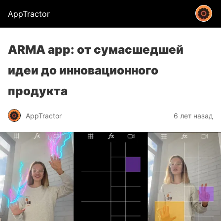
AppTractor
ARMA app: от сумасшедшей
идеи до инновационного
продукта
AppTractor
6 лет назад