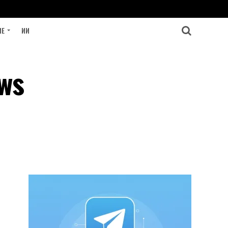
ИЕ
ИИ
ws