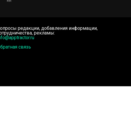
опросы редакции, добавления информации,
отрудничества, рекламы:
nfo@apptractor.ru
братная связь