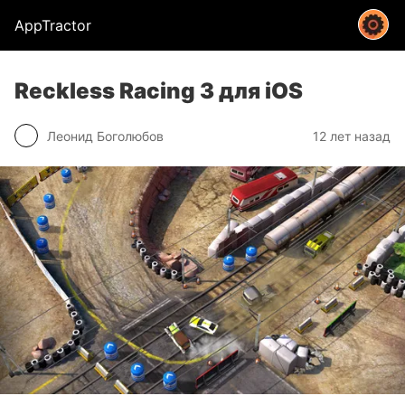
AppTractor
Reckless Racing 3 для iOS
Леонид Боголюбов
12 лет назад