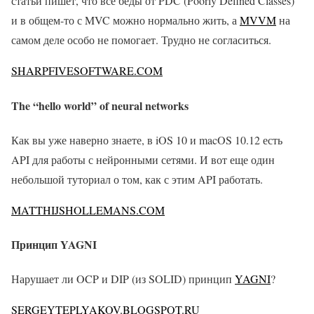
статьи пишет, что все беды от PDC (Poorly Defined Classes)
и в общем-то с MVC можно нормально жить, а
MVVM
на
самом деле особо не помогает. Трудно не согласиться.
SHARPFIVESOFTWARE.COM
The “hello world” of neural networks
Как вы уже наверно знаете, в iOS 10 и macOS 10.12 есть
API для работы с нейронными сетями. И вот еще один
небольшой туториал о том, как с этим API работать.
MATTHIJSHOLLEMANS.COM
Принцип YAGNI
Нарушает ли OCP и DIP (из SOLID) принцип
YAGNI
?
SERGEYTEPLYAKOV.BLOGSPOT.RU