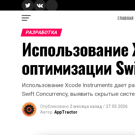
ГЛАВНАЯ
РАЗРАБОТКА
Использование 
оптимизации Swi
Использование Xcode Instruments дает р
Swift Concurrency, выявить скрытые сис
Опубликовано
2 месяца назад
/
27.05.2026
Автор:
AppTractor