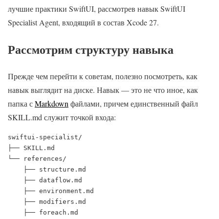
лучшие практики SwiftUI, рассмотрев навык SwiftUI
Specialist Agent, входящий в состав Xcode 27.
Рассмотрим структуру навыка
Прежде чем перейти к советам, полезно посмотреть, как
навык выглядит на диске. Навык — это не что иное, как
папка с
Markdown
файлами, причем единственный файл
SKILL.md служит точкой входа:
swiftui-specialist/

├── SKILL.md

└── references/

    ├── structure.md

    ├── dataflow.md

    ├── environment.md

    ├── modifiers.md

    ├── foreach.md
