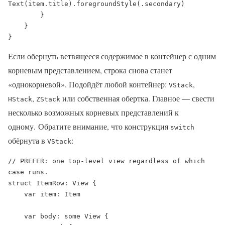
Text(item.title).foregroundStyle(.secondary)

        }

    }

}
Если обернуть ветвящееся содержимое в контейнер с одним
корневым представлением, строка снова станет
«однокорневой». Подойдёт любой контейнер:
,
VStack
,
или собственная обертка. Главное — свести
HStack
ZStack
несколько возможных корневых представлений к
одному. Обратите внимание, что конструкция
switch
обёрнута в
:
VStack
// PREFER: one top-level view regardless of which 
case runs.

struct ItemRow: View {

    var item: Item

    var body: some View {
