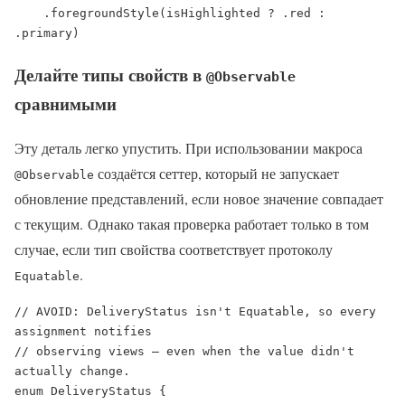
    .foregroundStyle(isHighlighted ? .red : 
.primary)
Делайте типы свойств в
@Observable
сравнимыми
Эту деталь легко упустить. При использовании макроса
создаётся сеттер, который не запускает
@Observable
обновление представлений, если новое значение совпадает
с текущим. Однако такая проверка работает только в том
случае, если тип свойства соответствует протоколу
.
Equatable
// AVOID: DeliveryStatus isn't Equatable, so every 
assignment notifies

// observing views — even when the value didn't 
actually change.

enum DeliveryStatus {
