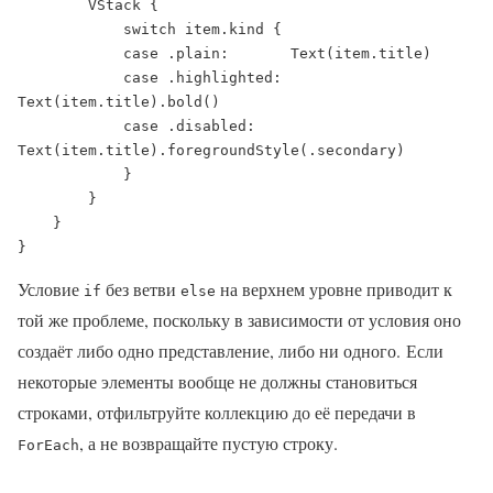
        VStack {

            switch item.kind {

            case .plain:       Text(item.title)

            case .highlighted: 
Text(item.title).bold()

            case .disabled:    
Text(item.title).foregroundStyle(.secondary)

            }

        }

    }

}
Условие
без ветви
на верхнем уровне приводит к
if
else
той же проблеме, поскольку в зависимости от условия оно
создаёт либо одно представление, либо ни одного. Если
некоторые элементы вообще не должны становиться
строками, отфильтруйте коллекцию до её передачи в
, а не возвращайте пустую строку.
ForEach