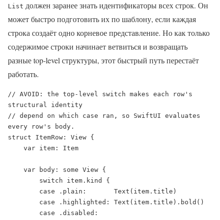
должен заранее знать идентификаторы всех строк. Он
List
может быстро подготовить их по шаблону, если каждая
строка создаёт одно корневое представление. Но как только
содержимое строки начинает ветвиться и возвращать
разные top-level структуры, этот быстрый путь перестаёт
работать.
// AVOID: the top-level switch makes each row's 
structural identity

// depend on which case ran, so SwiftUI evaluates 
every row's body.

struct ItemRow: View {

    var item: Item

    var body: some View {

        switch item.kind {

        case .plain:       Text(item.title)

        case .highlighted: Text(item.title).bold()

        case .disabled:    