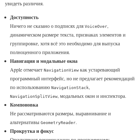
увидеть различия.
Доступность
Ничего не сказано о подписях для
,
VoiceOver
динамическом размере текста, признаках элементов и
группировке, хотя всё это необходимо для выпуска
полноценного приложения.
Навигация и модальные окна
Apple отмечает
как устаревающий
NavigationView
программный интерфейс, но не предлагает рекомендаций
по использованию
,
NavigationStack
, модальных окон и инспектора.
NavigationSplitView
Компоновка
Не рассматриваются размеры, выравнивание и
альтернативы
.
GeometryReader
Прокрутка и фокус
Отсутствуют рекомендации по программному