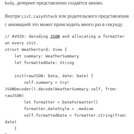
, дочернее представление создаётся заново.
body
Внутри
,
или родительского представления
List
LazyVStack
с анимацией это может происходить много раз в секунду.
// AVOID: decoding 
JSON
 and allocating a formatter 
on every init.

struct WeatherCard: View {

    let summary: WeatherSummary

    let formattedDate: String

    init(rawJSON: Data, date: Date) {

        self.summary = try! 
JSONDecoder().decode(WeatherSummary.self, from: 
rawJSON)

        let formatter = DateFormatter()

        formatter.dateStyle = .medium

        self.formattedDate = formatter.string(from: 
date)

    }
