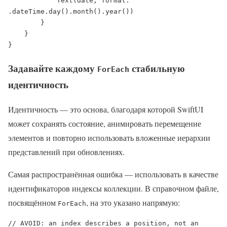
            Text(date, format: 
.dateTime.day().month().year())

        }

    }

}
Задавайте каждому
стабильную
ForEach
идентичность
Идентичность — это основа, благодаря которой SwiftUI
может сохранять состояние, анимировать перемещение
элементов и повторно использовать вложенные иерархии
представлений при обновлениях.
Самая распространённая ошибка — использовать в качестве
идентификаторов индексы коллекции. В справочном файле,
посвящённом
, на это указано напрямую:
ForEach
// AVOID: an index describes a position, not an 