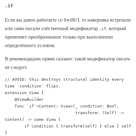
.if
Если вы давно работаете со SwiftUI, то наверняка встречали
или сами писали собственный модификатор
, который
.if
применяет преобразование только при выполнении
определённого условия.
В рекомендациях прямо сказано: такой модификатор писать
не следует.
// AVOID: this destroys structural identity every 
time `condition` flips.

extension View {

    @ViewBuilder

    func `if`<Content: View>(_ condition: Bool,

                             transform: (Self) -> 
Content) -> some View {

        if condition { transform(self) } else { self 
}
