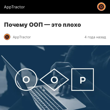
AppTractor
Почему ООП — это плохо
AppTractor
4 года назад