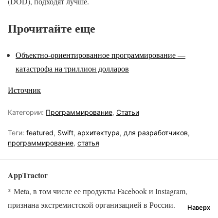
(DOD), подходят лучше.
Прочитайте еще
Объектно-ориентированное программирование —
катастрофа на триллион долларов
Источник
Категории:
Программирование
,
Статьи
Теги:
featured
,
Swift
,
архитектура
,
для разработчиков
,
программирование
,
статья
AppTractor
* Meta, в том числе ее продукты Facebook и Instagram,
признана экстремистской организацией в России.
Наверх