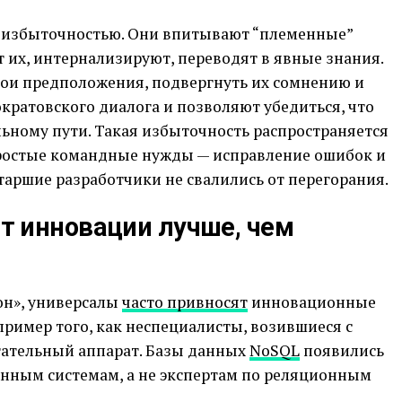
ой избыточностью. Они впитывают “племенные”
 их, интернализируют, переводят в явные знания.
вои предположения, подвергнуть их сомнению и
ократовского диалога и позволяют убедиться, что
ьному пути. Такая избыточность распространяется
 простые командные нужды — исправление ошибок и
таршие разработчики не свалились от перегорания.
 инновации лучше, чем
он», универсалы
часто привносят
инновационные
 пример того, как неспециалисты, возившиеся с
етательный аппарат. Базы данных
NoSQL
появились
енным системам, а не экспертам по реляционным