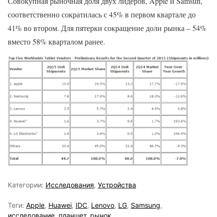
Совокупная рыночная доля двух лидеров, Apple и Samsun,
соответственно сократилась с 45% в первом квартале до
41% во втором. Для пятерки сокращение доли рынка – 54%
вместо 58% кварталом ранее.
Категории:
Исследования
,
Устройства
Теги:
Apple
,
Huawei
,
IDC
,
Lenovo
,
LG
,
Samsung
,
исследование
,
планшет
,
рынок