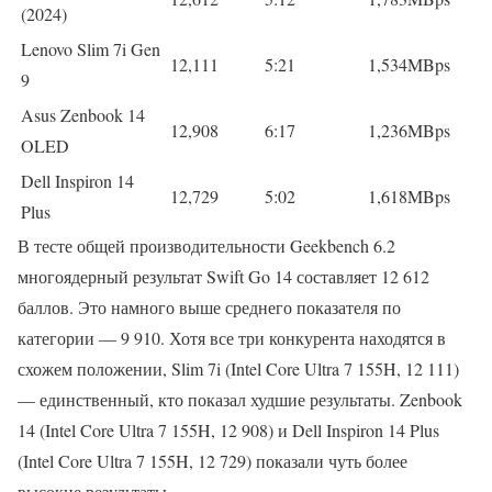
(2024)
Lenovo Slim 7i Gen
12,111
5:21
1,534MBps
9
Asus Zenbook 14
12,908
6:17
1,236MBps
OLED
Dell Inspiron 14
12,729
5:02
1,618MBps
Plus
В тесте общей производительности Geekbench 6.2
многоядерный результат Swift Go 14 составляет 12 612
баллов. Это намного выше среднего показателя по
категории — 9 910. Хотя все три конкурента находятся в
схожем положении, Slim 7i (Intel Core Ultra 7 155H, 12 111)
— единственный, кто показал худшие результаты. Zenbook
14 (Intel Core Ultra 7 155H, 12 908) и Dell Inspiron 14 Plus
(Intel Core Ultra 7 155H, 12 729) показали чуть более
высокие результаты.