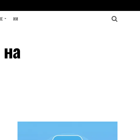
ИЕ
ИИ
 на