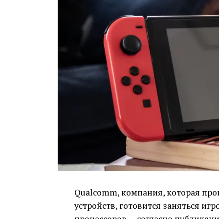
Qualcomm, компания, которая про
устройств, готовится заняться иг
процессоров — согласно
публикац