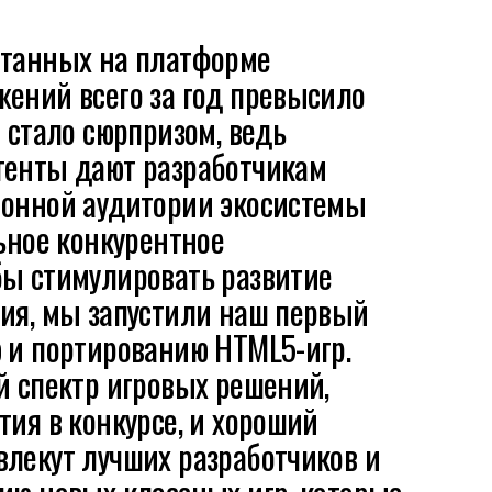
отанных на платформе
ений всего за год превысило
е стало сюрпризом, ведь
тенты дают разработчикам
ионной аудитории экосистемы
льное конкурентное
бы стимулировать развитие
ния, мы запустили наш первый
 и портированию HTML5-игр.
й спектр игровых решений,
тия в конкурсе, и хороший
влекут лучших разработчиков и