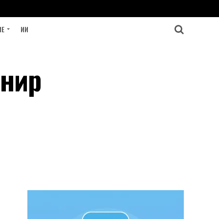
ИЕ
ИИ
рнир