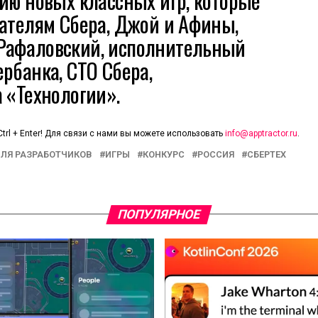
ию новых классных игр, которые
вателям Сбера, Джой и Афины,
Рафаловский, исполнительный
рбанка, CTO Сбера,
 «Технологии».
trl + Enter! Для связи с нами вы можете использовать
info@apptractor.ru
.
ЛЯ РАЗРАБОТЧИКОВ
ИГРЫ
КОНКУРС
РОССИЯ
СБЕРТЕХ
ПОПУЛЯРНОЕ