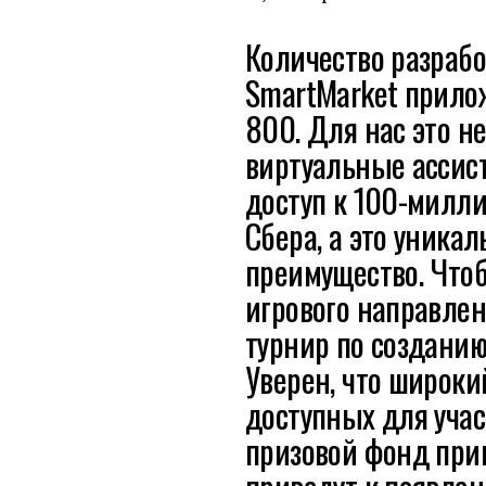
Количество разраб
SmartMarket прилож
800. Для нас это н
виртуальные ассис
доступ к 100-милл
Сбера, а это уника
преимущество. Что
игрового направле
турнир по созданию
Уверен, что широки
доступных для учас
призовой фонд при