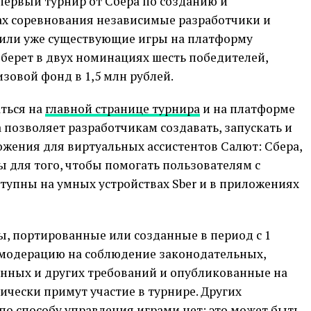
первый турнир от Сбера по созданию и
х соревнования независимые разработчики и
 или уже существующие игры на платформу
ыберет в двух номинациях шесть победителей,
зовой фонд в 1,5 млн рублей.
аться на
главной странице турнира
и на платформе
а позволяет разработчикам создавать, запускать и
жения для виртуальных ассистентов Салют: Сбера,
 для того, чтобы помогать пользователям с
тупны на умных устройствах Sber и в приложениях
ы, портированные или созданные в период с 1
 модерацию на соблюдение законодательных,
онных и других требований и опубликованные на
ически примут участие в турнире. Других
 по способу управления играми нет: это может быть