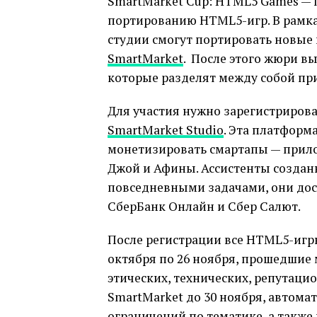
SmartMarket Cup: HTML5 Games — 
портированию HTML5-игр. В рамка
студии смогут портировать новые
SmartMarket
. После этого жюри в
которые разделят между собой при
Для участия нужно зарегистриров
SmartMarket Studio
. Эта платформ
монетизировать смартапы — прило
Джой и Афины. Ассистенты созданы
повседневными задачами, они дос
СберБанк Онлайн и Сбер Салют.
После регистрации все HTML5-игр
октября по 26 ноября, прошедшие
этических, технических, репутаци
SmartMarket до 30 ноября, автомат
ограничений по тематике, а также