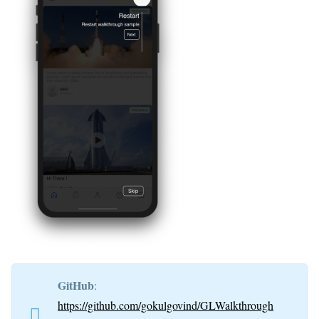
GitHub
:
https://github.com/gokulgovind/GLWalkthrough