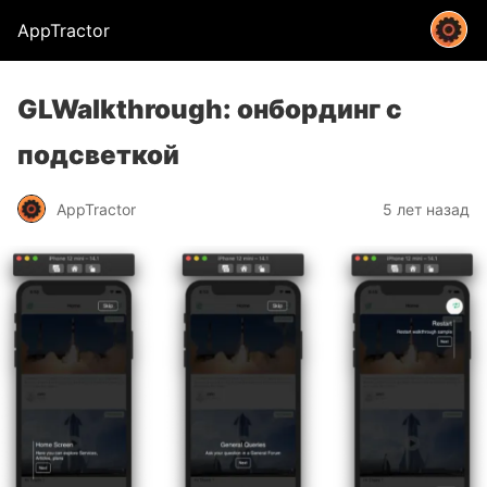
AppTractor
GLWalkthrough: онбординг с
подсветкой
AppTractor
5 лет назад