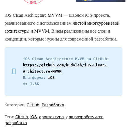
iOS Clean Architecture
MVVM
— шаблон iOS-проекта,
реализованного с использованием
чистой многоуровневой
архитектуры
и
MVVM
. В нем реализованы все слои и
концепции, которые нужны для современной разработки.
iOS Clean Architecture MVVM на GitHub: 
https://github.com/kudoleh/iOS-Clean-
Architecture-MVVM
Платформа: 
iOS
⭐️: 1.8K
Категории:
GitHub
,
Разработка
Теги:
GitHub
,
iOS
,
архитектура
,
для разработчиков
,
разработка