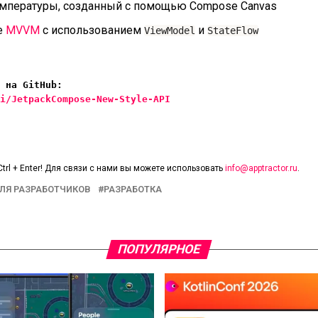
емпературы, созданный с помощью Compose Canvas
е
MVVM
с использованием
и
ViewModel
StateFlow
Jetpack Compose New Style API на GitHub: 
i/JetpackCompose-New-Style-API
trl + Enter! Для связи с нами вы можете использовать
info@apptractor.ru
.
ЛЯ РАЗРАБОТЧИКОВ
РАЗРАБОТКА
ПОПУЛЯРНОЕ