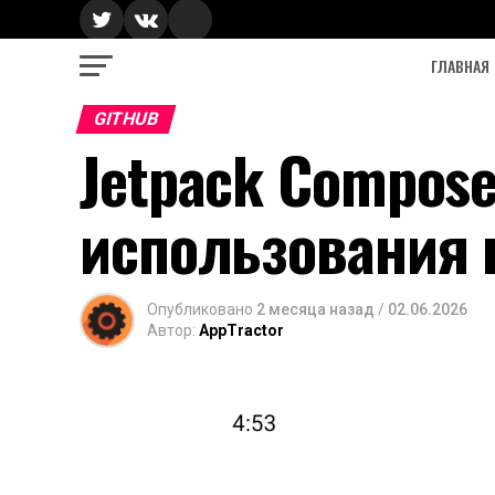
ГЛАВНАЯ
GITHUB
Jetpack Compose
использования н
Опубликовано
2 месяца назад
/
02.06.2026
Автор:
AppTractor