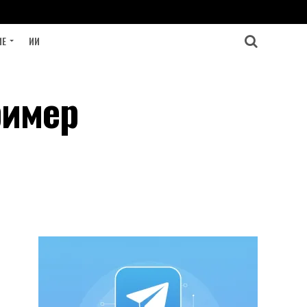
ИЕ
ИИ
ример