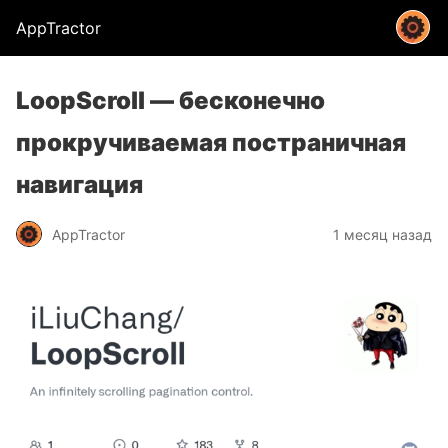
AppTractor
LoopScroll — бесконечно
прокручиваемая постраничная
навигация
AppTractor
1 месяц назад