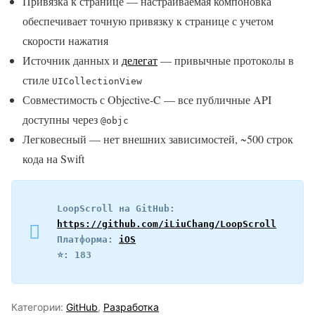
Привязка к странице — настраиваемая компоновка
обеспечивает точную привязку к странице с учетом
скорости нажатия
Источник данных и
делегат
— привычные протоколы в
стиле
UICollectionView
Совместимость с Objective-C — все публичные API
доступны через
@objc
Легковесный — нет внешних зависимостей, ~500 строк
кода на Swift
LoopScroll на GitHub: 
https://github.com/iLiuChang/LoopScroll
Платформа: 
iOS
⭐️: 183
Категории:
GitHub
,
Разработка