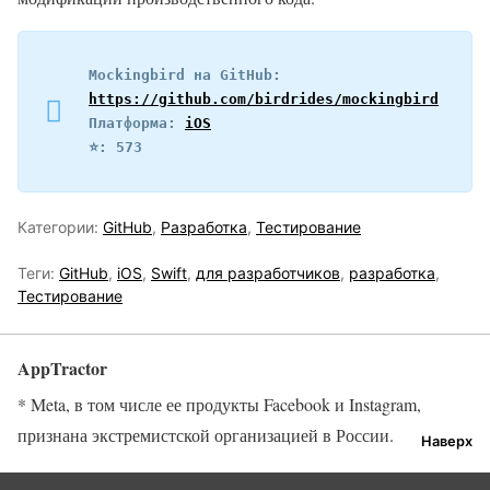
Mockingbird на GitHub: 
https://github.com/birdrides/mockingbird
Платформа: 
iOS
⭐️: 573
Категории:
GitHub
,
Разработка
,
Тестирование
Теги:
GitHub
,
iOS
,
Swift
,
для разработчиков
,
разработка
,
Тестирование
AppTractor
* Meta, в том числе ее продукты Facebook и Instagram,
признана экстремистской организацией в России.
Наверх