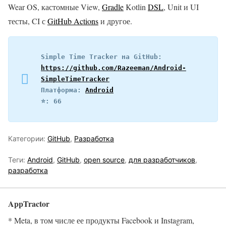
Wear OS, кастомные View,
Gradle
Kotlin
DSL
, Unit и UI
тесты, CI с
GitHub Actions
и другое.
Simple Time Tracker на GitHub: 
https://github.com/Razeeman/Android-
SimpleTimeTracker
Платформа: 
Android
⭐️: 66
Категории:
GitHub
,
Разработка
Теги:
Android
,
GitHub
,
open source
,
для разработчиков
,
разработка
AppTractor
* Meta, в том числе ее продукты Facebook и Instagram,