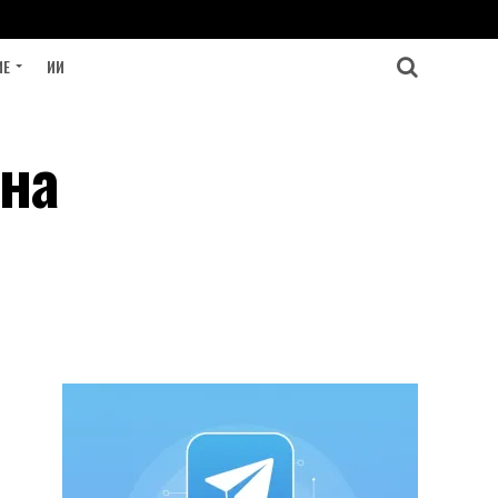
ИЕ
ИИ
 на