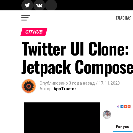
ГЛАВНАЯ
GITHUB
Twitter UI Clone
Jetpack Compos
Опубликовано
3 года назад
/
17.11.2023
Автор:
AppTractor