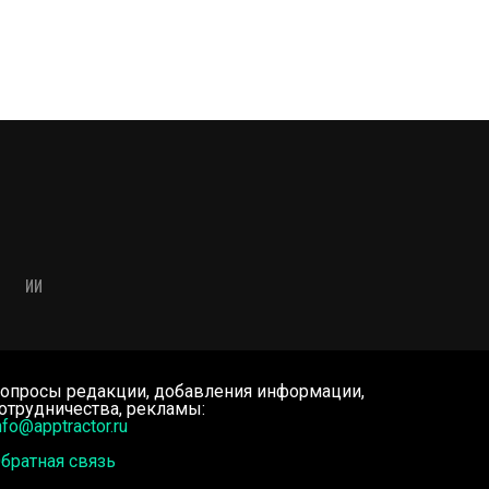
ИИ
опросы редакции, добавления информации,
отрудничества, рекламы:
nfo@apptractor.ru
братная связь