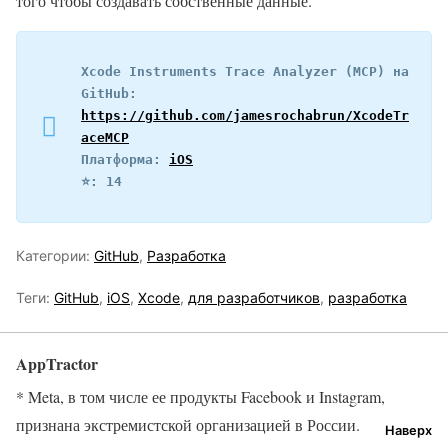
того чтобы создавать собственные данные.
Xcode Instruments Trace Analyzer (MCP) на 
GitHub: 
https://github.com/jamesrochabrun/XcodeTr
aceMCP
Платформа: 
iOS
⭐️: 14
Категории:
GitHub
,
Разработка
Теги:
GitHub
,
iOS
,
Xcode
,
для разработчиков
,
разработка
AppTractor
* Meta, в том числе ее продукты Facebook и Instagram,
признана экстремистской организацией в России.
Наверх