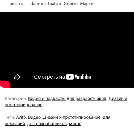
делать — Даниил Трабун, Яндекс Маркет
Категории:
Видео и подкасты для разработчиков
,
Дизайн и
прототипирование
Теги:
Avito
,
Видео
,
Дизайн и прототипирование
,
для
компаний
,
для разработчиков
,
митап