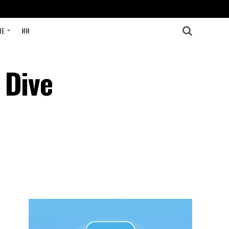
ИЕ
ИИ
 Dive