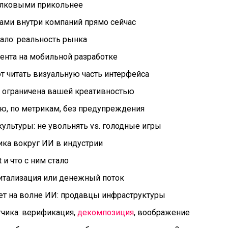
белковыми прикольнее
лами внутри компаний прямо сейчас
мало: реальность рынка
гента на мобильной разработке
т читать визуальную часть интерфейса
ь ограничена вашей креативностью
ью, по метрикам, без предупреждения
ультуры: не увольнять vs. голодные игры
аника вокруг ИИ в индустрии
t и что с ним стало
питализация или денежный поток
ает на волне ИИ: продавцы инфраструктуры
чика: верификация,
декомпозиция
, воображение