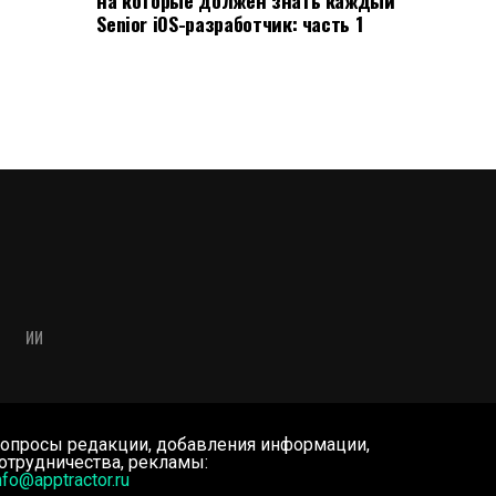
Senior iOS-разработчик: часть 1
ИИ
опросы редакции, добавления информации,
отрудничества, рекламы:
nfo@apptractor.ru