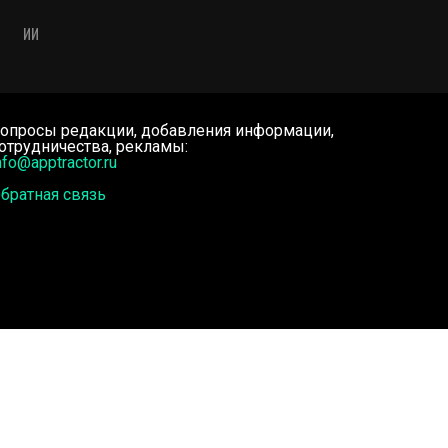
ИИ
опросы редакции, добавления информации,
отрудничества, рекламы:
nfo@apptractor.ru
братная связь