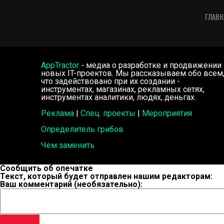
ГЛАВН
AppTractor
- медиа о разработке и продвижении
новых IT-проектов. Мы рассказываем обо всем
что задействовано при их создании -
инструментах, магазинах, рекламных сетях,
инструментах аналитики, людях, деньгах.
Реклама
|
Спец. проекты
|
Мероприятия
Определитель грибов
Чем заменить
Сообщить об опечатке
Текст, который будет отправлен нашим редакторам:
Ваш комментарий (необязательно):
Отправить