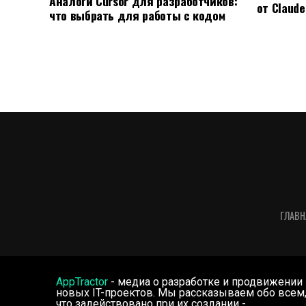
Аналоги Cursor для разработчиков:
от Claude
что выбрать для работы с кодом
ГЛАВН
AppTractor
- медиа о разработке и продвижении
новых IT-проектов. Мы рассказываем обо всем
что задействовано при их создании -