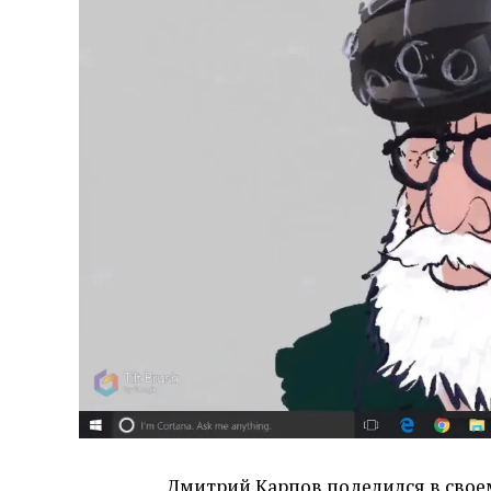
Дмитрий Карпов
поделился
в свое