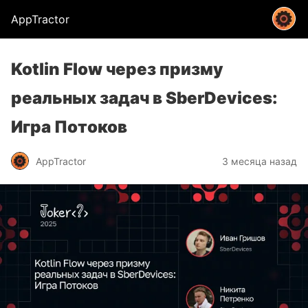
AppTractor
Kotlin Flow через призму
реальных задач в SberDevices:
Игра Потоков
AppTractor
3 месяца назад