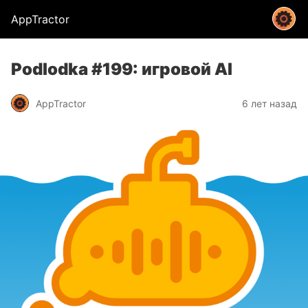
AppTractor
Podlodka #199: игровой AI
AppTractor
6 лет назад