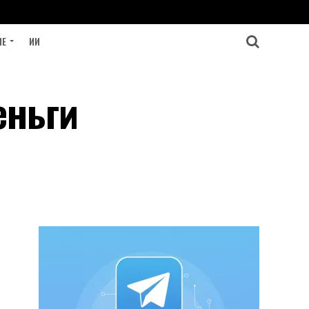
ИЕ
ИИ
еньги