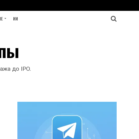
ИЕ
ИИ
апы
ажа до IPO.