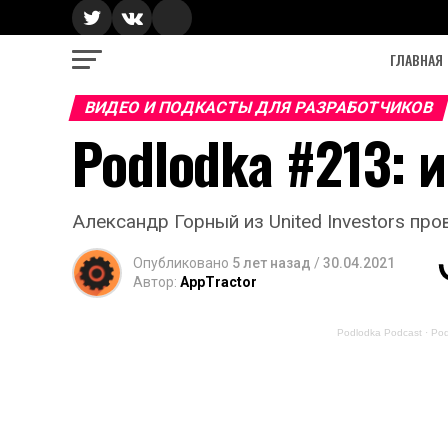
ГЛАВНАЯ
ВИДЕО И ПОДКАСТЫ ДЛЯ РАЗРАБОТЧИКОВ
Podlodka #213: 
Александр Горный из United Investors про
Опубликовано
5 лет назад
/
30.04.2021
Автор:
AppTractor
Podlodka Podcast
·
Pod