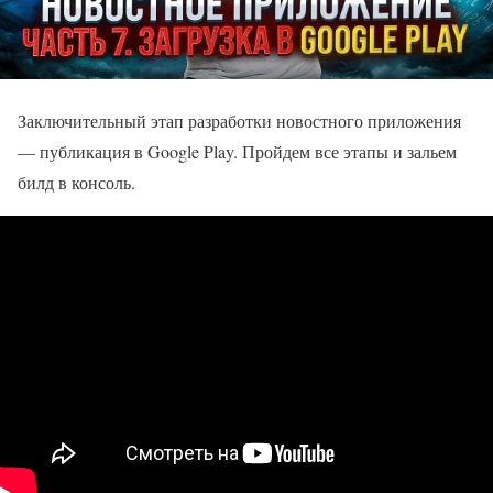
Заключительный этап разработки новостного приложения
— публикация в Google Play. Пройдем все этапы и зальем
билд в консоль.