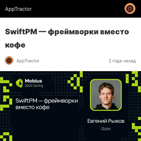
AppTractor
SwiftPM — фреймворки вместо
кофе
AppTractor
2 года назад