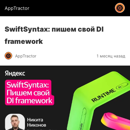
AppTractor
SwiftSyntax: пишем свой DI
framework
AppTractor
1 месяц назад