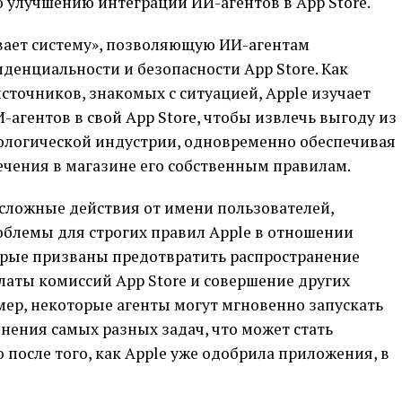
о улучшению интеграции ИИ-агентов в App Store.
вает систему», позволяющую ИИ-агентам
денциальности и безопасности App Store. Как
источников, знакомых с ситуацией, Apple изучает
агентов в свой App Store, чтобы извлечь выгоду из
нологической индустрии, одновременно обеспечивая
ечения в магазине его собственным правилам.
сложные действия от имени пользователей,
облемы для строгих правил Apple в отношении
рые призваны предотвратить распространение
латы комиссий App Store и совершение других
ер, некоторые агенты могут мгновенно запускать
ения самых разных задач, что может стать
 после того, как Apple уже одобрила приложения, в