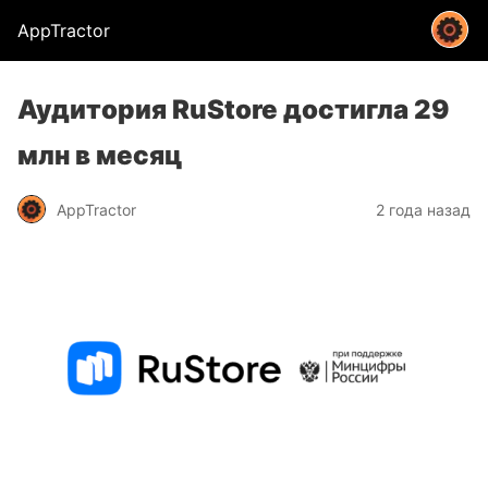
AppTractor
Аудитория RuStore достигла 29
млн в месяц
AppTractor
2 года назад