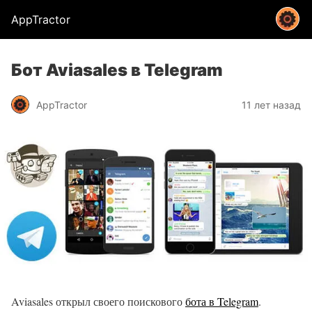
AppTractor
Бот Aviasales в Telegram
AppTractor
11 лет назад
Aviasales открыл своего поискового
бота в Telegram
.