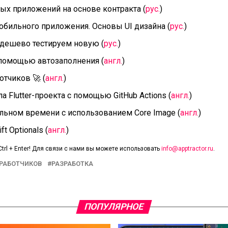
х приложений на основе контракта (
рус.
)
обильного приложения. Основы UI дизайна (
рус.
)
 дешево тестируем новую (
рус.
)
 помощью автозаполнения (
англ.
)
тчиков 🚀 (
англ.
)
 Flutter-проекта с помощью GitHub Actions (
англ.
)
альном времени с использованием Core Image (
англ.
)
t Optionals (
англ.
)
trl + Enter! Для связи с нами вы можете использовать
info@apptractor.ru
.
ЗРАБОТЧИКОВ
РАЗРАБОТКА
ПОПУЛЯРНОЕ