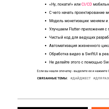
«Ну, покати!» или
CI/CD
мобильны
С чего начать проектирование м
Модель монетизации: меняем и
Улучшаем Flutter-приложения с
Чистый код для ведущих разрабо
Автоматизация жизненного цикла
Обработка видео в SwiftUI в ре
Не делайте этого с помощью Swif
Если вы нашли опечатку - выделите ее и нажмите C
СВЯЗАННЫЕ ТЕМЫ:
ДАЙДЖЕСТ
ДЛЯ РА