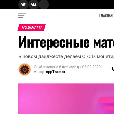
ГЛАВНАЯ
НОВОСТИ
Интересные мат
В новом дайджесте делаем CI/CD, монети
Опубликовано
6 лет назад
/
02.09.2020
Автор:
AppTractor