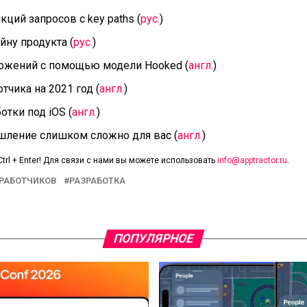
ций запросов с key paths (
рус.
)
ну продукта (
рус.
)
ожений с помощью модели Hooked (
англ.
)
тчика на 2021 год (
англ.
)
отки под iOS (
англ.
)
ление слишком сложно для вас (
англ.
)
trl + Enter! Для связи с нами вы можете использовать
info@apptractor.ru
.
ЗРАБОТЧИКОВ
РАЗРАБОТКА
ПОПУЛЯРНОЕ