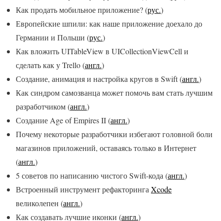
Как продать мобильное приложение? (
рус.
)
Европейские шпили: как наше приложение доехало до
Германии и Польши (
рус.
)
Как вложить UITableView в UICollectionViewCell и
сделать как у Trello (
англ.
)
Создание, анимация и настройка кругов в Swift (
англ.
)
Как синдром самозванца может помочь вам стать лучшим
разработчиком (
англ.
)
Создание Age of Empires II (
англ.
)
Почему некоторые разработчики избегают головной боли
магазинов приложений, оставаясь только в Интернет
(
англ.
)
5 советов по написанию чистого Swift-кода (
англ.
)
Встроенный инструмент рефакторинга
Xcode
великолепен (
англ.
)
Как создавать лучшие иконки (
англ.
)