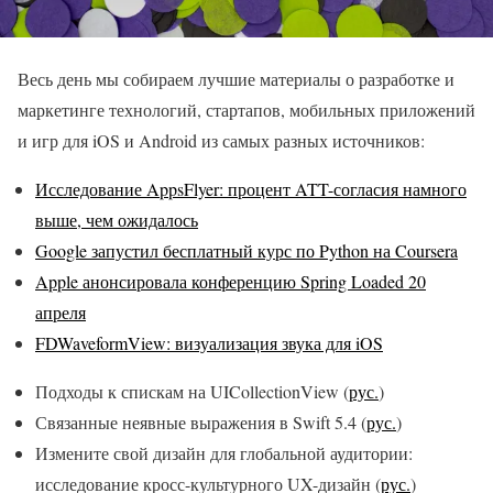
Весь день мы собираем лучшие материалы о разработке и
маркетинге технологий, стартапов, мобильных приложений
и игр для iOS и Android из самых разных источников:
Исследование AppsFlyer: процент ATT-согласия намного
выше, чем ожидалось
Google запустил бесплатный курс по Python на Coursera
Apple анонсировала конференцию Spring Loaded 20
апреля
FDWaveformView: визуализация звука для iOS
Подходы к спискам на UICollectionView (
рус.
)
Связанные неявные выражения в Swift 5.4 (
рус.
)
Измените свой дизайн для глобальной аудитории:
исследование кросс-культурного UX-дизайн (
рус.
)