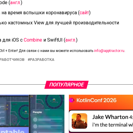
ode (
англ.
)
ца на время вспышки коронавируса (
сайт
)
лько кастомных View для лучшей производительности
 для iOS с
Combine
и SwiftUI (
англ.
)
trl + Enter! Для связи с нами вы можете использовать
info@apptractor.ru
.
ЗРАБОТЧИКОВ
РАЗРАБОТКА
ПОПУЛЯРНОЕ