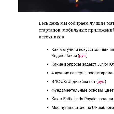
Весь день мы собираем лучшие мат
стартапов, мобильных приложений 
источников:
Как мы учили искусственный ин
Яндекс.Такси (
рус.
)
Какие вопросы задают Junior iO
4 лучших паттерна проектирован
В 1С UX/UI дизайна нет (
рус.
)
Фундаментальные основы цвета
Как в Battlelands Royale созда
Мое путешествие по UI-шаблона