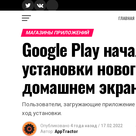
ГЛАВНАЯ
МАГАЗИНЫ ПРИЛОЖЕНИЙ
Google Play нач
установки ново
домашнем экра
Пользователи, загружающие приложение и
ход установки.
Опубликовано
4 года назад
/
17.02.2022
Автор:
AppTractor