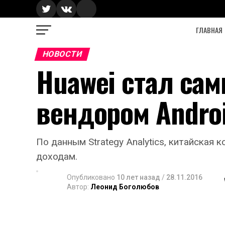
ГЛАВНАЯ
НОВОСТИ
Huawei стал с
вендором Andro
По данным Strategy Analytics, китайская
доходам.
Опубликовано
10 лет назад
/
28.11.2016
Автор:
Леонид Боголюбов