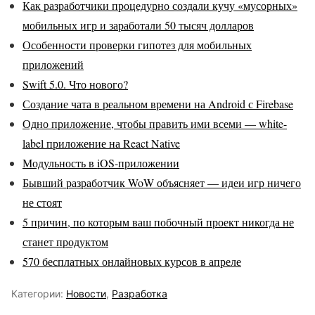
Как разработчики процедурно создали кучу «мусорных»
мобильных игр и заработали 50 тысяч долларов
Особенности проверки гипотез для мобильных
приложений
Swift 5.0. Что нового?
Создание чата в реальном времени на Android с Firebase
Одно приложение, чтобы править ими всеми — white-
label приложение на React Native
Модульность в iOS-приложении
Бывший разработчик WoW объясняет — идеи игр ничего
не стоят
5 причин, по которым ваш побочный проект никогда не
станет продуктом
570 бесплатных онлайновых курсов в апреле
Категории:
Новости
,
Разработка