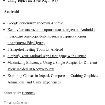
Using Tuples the Swift Right Way
Android
Google обновляет логотип Android
Как публиковать и воспроизводить видео на Android с
помощью опенсорс-библиотеки и стриминговой
платформы EdgeЦентр
5 Snapshot Testing Tools for Android
Simplify Your Android App Debugging with Flipper
Maximizing Efficiency: Using a Single Adapter for Different
View Holders in RecyclerView
Exploring Canvas in Jetpack Compose — Crafting Graphics,
Animations, and Game Experiences
Категории:
Новости
Теги:
дайджест