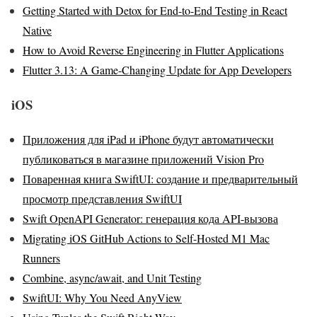
Getting Started with Detox for End-to-End Testing in React
Native
How to Avoid Reverse Engineering in Flutter Applications
Flutter 3.13: A Game-Changing Update for App Developers
iOS
Приложения для iPad и iPhone будут автоматически
публиковаться в магазине приложений Vision Pro
Поваренная книга SwiftUI: cоздание и предварительный
просмотр представления SwiftUI
Swift OpenAPI Generator: генерация кода API-вызова
Migrating iOS GitHub Actions to Self-Hosted M1 Mac
Runners
Combine, async/await, and Unit Testing
SwiftUI: Why You Need AnyView