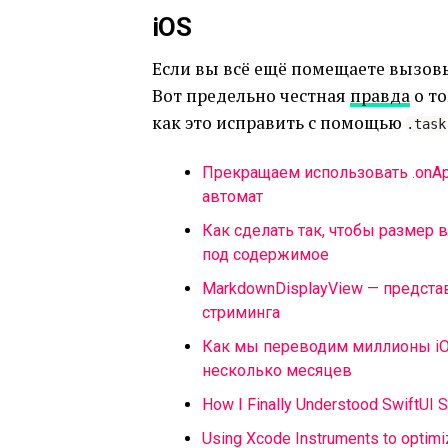
iOS
Если вы всё ещё помещаете вызов
Вот предельно честная
правда
о то
как это исправить с помощью
.task
Прекращаем использовать .onAp
автомат
Как сделать так, чтобы размер
под содержимое
MarkdownDisplayView — предста
стриминга
Как мы переводим миллионы iO
несколько месяцев
How I Finally Understood SwiftUI
Using Xcode Instruments to optim