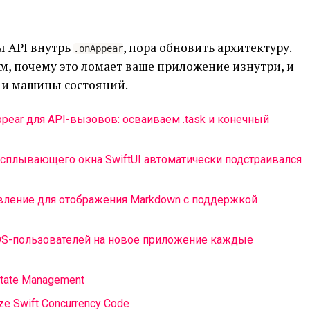
ы API внутрь
, пора обновить архитектуру.
.onAppear
м, почему это ломает ваше приложение изнутри, и
и машины состояний.
pear для API-вызовов: осваиваем .task и конечный
 всплывающего окна SwiftUI автоматически подстраивался
вление для отображения Markdown с поддержкой
S-пользователей на новое приложение каждые
 State Management
ize Swift Concurrency Code