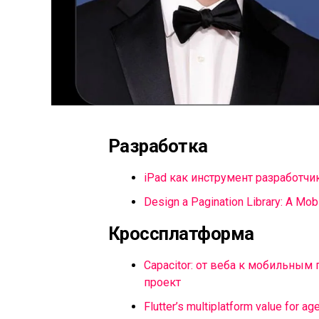
Разработка
iPad как инструмент разработчи
Design a Pagination Library: A Mo
Кроссплатформа
Capacitor: от веба к мобильным
проект
Flutter’s multiplatform value for a