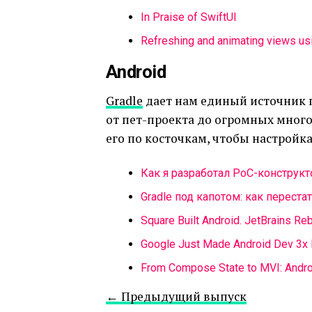
In Praise of SwiftUI
Refreshing and animating views us
Android
Gradle
дает нам единый источник 
от пет-проекта до огромных мно
его по косточкам, чтобы настройк
Как я разработал PoC-конструкт
Gradle под капотом: как переста
Square Built Android. JetBrains Rebu
Google Just Made Android Dev 3x Fa
From Compose State to MVI: Androi
← Предыдущий выпуск