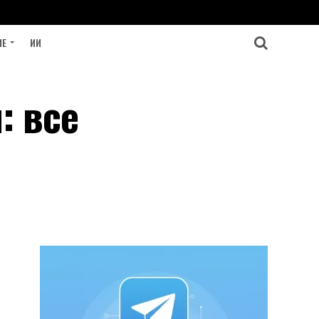
ИЕ
ИИ
: все