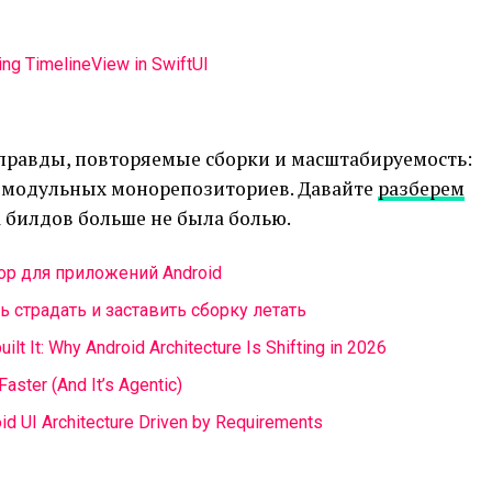
ing TimelineView in SwiftUI
правды, повторяемые сборки и масштабируемость:
гомодульных монорепозиториев. Давайте
разберем
а билдов больше не была болью.
ор для приложений Android
ть страдать и заставить сборку летать
ilt It: Why Android Architecture Is Shifting in 2026
ster (And It’s Agentic)
d UI Architecture Driven by Requirements