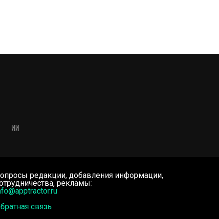
ИИ
опросы редакции, добавления информации,
отрудничества, рекламы:
nfo@apptractor.ru
братная связь