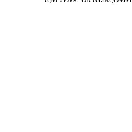
одного известного бога из древне