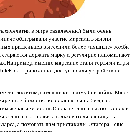
тысячелетия в мире развлечений были очень
 иначе обыгрывали участие марсиан в жизни
дных пришельцев вытеснили более «няшные» зомби
 стараются держать марку и регулярно напоминают
рах. Например, именно марсиане стали героями игры
ideKick. Приложение доступно для устройств на
омят с сюжетом, согласно которому бог войны Марс
зъяренное божество возвращается на Землю с
им желанием мести. Создатели игры использовали
вязки игры, отправив пользователя защищать
Марса, а помогать нам приставили Юпитера – еще