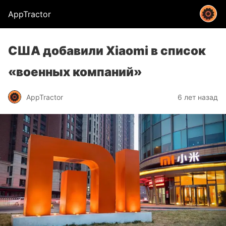
AppTractor
США добавили Xiaomi в список
«военных компаний»
AppTractor
6 лет назад